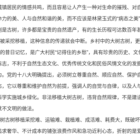
城镇居民的情感共鸣，而且容易让人产生一种对生命的摧残、对
力的美、人与自然和谐的美，而不应该是林黛玉式的“病态之美
古树，许多都是宝贵的自然遗产，有的生长历程可达数百年甚
旦被采挖移植，这种信息的传递就会中断。乡村中的大树古树，
民的昔日记忆，是广大村民“记得住的乡愁”，具有珍贵的历史、
标志，不利于自然生态文化、优秀传统文化和民俗风情文化的发
党的十八大明确提出，必须树立尊重自然、顺应自然、保护自然
态，它以尊重和维护自然为前提，强调人的自觉与自律，以及人
科学实施城乡绿化。非法移植大树古树，违背自然规律，不是建
就不文明的做法。
树古树移植采挖难、运输难、栽植难、成活难、耗费大，既破坏
求奢华、不计成本的铺张浪费作风和急功近利心态，折射的是爱