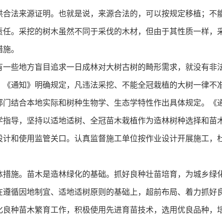
供合法来源证明。也就是说，来源合法的，可以按规定移植；不
责任。采挖的树木虽然不同于采伐的木材，但由于其性质一样，
措施。
一些地方盲目追求一日成林对大树古树的畸形需求，就没有非
。《通知》明确规定，凡违法采挖、不能全冠栽植的大树一律不
部门结合本地实际和树种生物学、生态学特性作出具体规定。《
学指导，坚持以适地适树、全冠苗木栽植作为造林树种选择和苗
设计和使用监管关口。认真监督施工单位按作业设计开展施工，
施。苗木是造林绿化的基础。抓好良种壮苗培育，为城乡绿化提
在遵循因地制宜、适地适树原则的基础上，超前布局、着力抓好
化良种苗木繁育工作，积极使用先进育苗技术，选用优良品种，