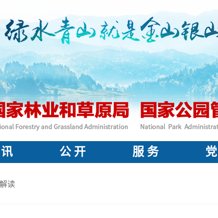
 讯
公 开
服 务
党
解读