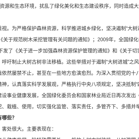
林资源和生态环境，扰乱了绿化美化和生态建设秩序，同时造成
。为严格保护森林资源，科学推进城乡绿化，坚决遏制“大树进
了《关于规范树木采挖管理有关问题的通知》；2009年，全国绿
又下发了《关于进一步加强森林资源保护管理的通知》和《关于
呼吁制止大树古树非法移植。这些举措对于遏制“大树进城”之
植依然屡禁不止，甚至在一些地方愈演愈烈。为深入贯彻党的十
神，认真落实科学发展观，严格执行中央八项规定，坚决抵制“
建设事业健康发展，全国绿化委员会和国家林业局近日再次发出
、栽植、使用，切实强化监管、落实责任，多管齐下、多措并举
有哪些？
、害处很大。主要表现在：