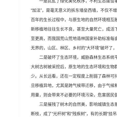
一是扰乱了绿化美化秩序，不利生态建设事业
“加法”，是毫无意义的拆东墙垒西墙，不仅不
百年的生长过程中，与原生地的自然环境相互
新移植地往往生长不良，甚至大量死亡，成活
至更高，而我国荒山荒地造林国家补助标准每亩
无界的，山区、林区、乡村的“大环境”破坏了
二是破坏了生态环境，威胁森林生态系统平衡
大树古树被采挖后，原生地的生态环境和生物
少。从长远看，还在一定程度上削弱了森林可持
旦移植异地，尤其是跨气候带迁移，由于气候
用量，则会带来不必要的环境污染，危害居民
三是摧残了树木的自然美，影响城镇生态景观
断枝，成了“光杆树”和“残疾树”，有的长期“