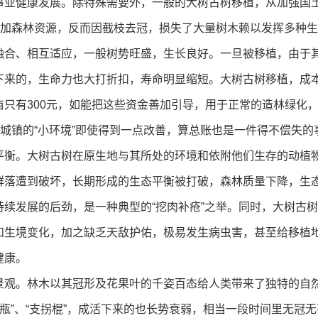
健康发展。除特殊需要外，一般的大树古树移植，从加强国土绿
增加森林资源，反而因截枝去冠，损失了大量树木赖以发挥多种
融合、相互适应，一般树势旺盛，生长良好。一旦被移植，由于
下来的，生命力也大打折扣，寿命明显缩短。大树古树移植，成
只有300元，如能把这些资金善加引导，用于正常的造林绿化
，城镇的“小环境”即使得到一点改善，算总账也是一件得不偿失的
。大树古树在原生地与其所处的环境和依附他们生存的动植物
群落遭到破坏，长期形成的生态平衡被打破，森林质量下降，生
续发展的后劲，是一种典型的“挖肉补疮”之举。同时，大树古
和生境变化，加之缺乏天敌护佑，极易发生病虫害，甚至给移植
健康。
。林木以其冠形及花果叶的千姿百态给人类带来了独特的自然
挂吊瓶”、“支拐棍”，成活下来的也长势衰弱，相当一段时间里无