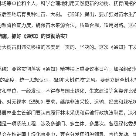
林场等单位和个人，科学合理地利用天然更新的幼树、抚育间挖
屋后空地培育良种壮苗、大树。《通知》提出，要加强对苗木生
的监督检查力度，确保苗木来源合法，质量合规，适用对路。这
措施，抓好《通知》的贯彻落实？
对大树古树违法移植的态度是一贯的、坚决的。这次《通知》下
）要将贯彻落实《通知》精神摆上重要议事日程，加强组织领
”的高度，统一思想认识，狠刹“大树进城”之风。要建立健全树
方和单位，一经发现，不得参与国土绿化、生态建设等各类评比
号。对无视本《通知》要求，继续非法采挖、运输、经营和栽植
层林业主管部门要认真履行林木采伐和运输行政执法职责，决不
一项系统工程，涉及多部门、多主体、多层次。各级绿化委员
员会在推进国土绿化事业中，要充分发挥组织领导、宣传发动、