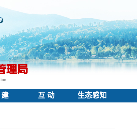
 建
互 动
生态感知