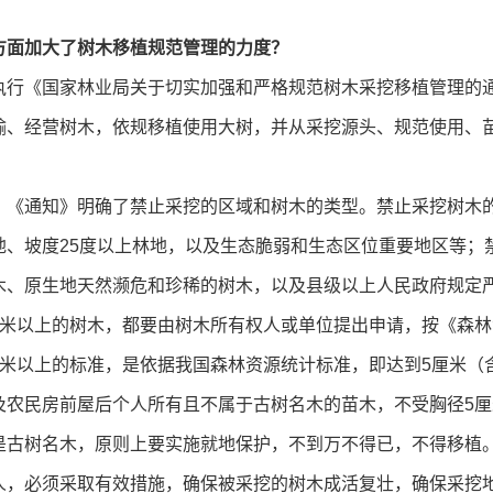
方面加大了树木移植规范管理的力度？
行《国家林业局关于切实加强和严格规范树木采挖移植管理的通知
输、经营树木，依规移植使用大树，并从采挖源头、规范使用、
《通知》明确了禁止采挖的区域和树木的类型。禁止采挖树木
地、坡度25度以上林地，以及生态脆弱和生态区位重要地区等；
木、原生地天然濒危和珍稀的树木，以及县级以上人民政府规定
厘米以上的树木，都要由树木所有权人或单位提出申请，按《森
厘米以上的标准，是依据我国森林资源统计标准，即达到5厘米（
及农民房前屋后个人所有且不属于古树名木的苗木，不受胸径5
是古树名木，原则上要实施就地保护，不到万不得已，不得移植
人，必须采取有效措施，确保被采挖的树木成活复壮，确保采挖