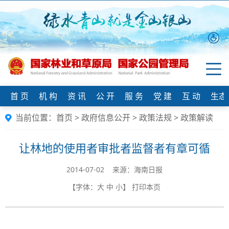
首 页
机 构
资 讯
公 开
服 务
党 建
互 动
生态
当前位置：
首页
>
政府信息公开
>
政策法规
>
政策解读
让林地的使用者审批者监督者有章可循
2014-07-02 来源：海南日报
【字体：
大
中
小
】
打印本页