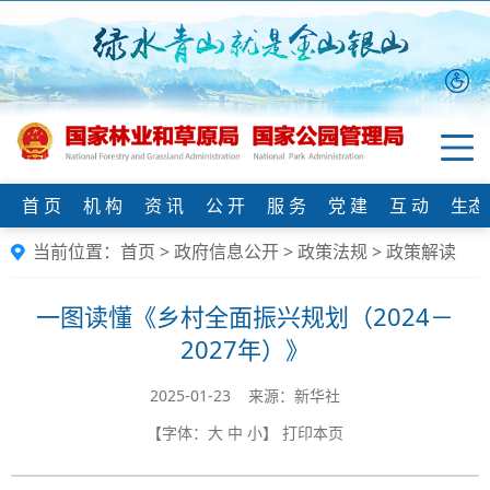
首 页
机 构
资 讯
公 开
服 务
党 建
互 动
生态
当前位置：
首页
>
政府信息公开
>
政策法规
>
政策解读
一图读懂《乡村全面振兴规划（2024－
2027年）》
2025-01-23 来源：新华社
【字体：
大
中
小
】
打印本页