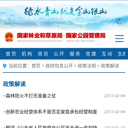
首 页
机 构
资 讯
公 开
服 务
党 建
互 动
生态
当前位置：
首页
>
政府信息公开
>
政策法规
>
政策解读
政策解读
森林防火不打无准备之仗
2013-02-04
创新农业经营体系不是否定家庭承包经营制度
2013-02-04
解读《山东省人民政府办公厅关于进一步加快林下经济发展的意见》
2013-01-15