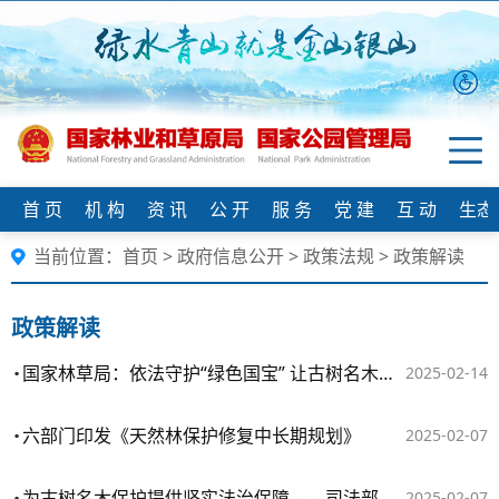
首 页
机 构
资 讯
公 开
服 务
党 建
互 动
生态
当前位置：
首页
>
政府信息公开
>
政策法规
>
政策解读
政策解读
国家林草局：依法守护“绿色国宝” 让古树名木焕发文化生机
2025-02-14
六部门印发《天然林保护修复中长期规划》
2025-02-07
为古树名木保护提供坚实法治保障——司法部、自然资源部、住房城乡建设部、国家林草局负责人就《古树名木保护条例》答记者问
2025-02-07