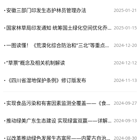
安徽三部门印发生态护林员管理办法
2025-01-21
国家林草局印发通知 统筹国土绿化空间优化乔灌草配置
2025-01-15
一图读懂！《荒漠化综合防治和“三北”等重点生态工程建设气象保障协同工作方案》
2024-12-20
“草票”概念及相关机制解读
2024-12-12
《四川省湿地保护条例》修订版发布
2024-11-13
实现食品污染和有害因素监测全覆盖——《食品安全国家标准 食品中污染物限量》国家标准应用解读
2024-09-27
推动绿美广东生态建设 实现绿富双赢——详解《广东省深化集体林权制度改革实施方案》
2024-09-13
以改革推动绿色发展生态富民——内蒙古自治区《关于深化集体林权制度改革的实施方案》政策解读
2024-08-30