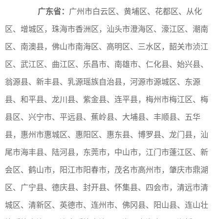
广东省：
广州市白云区、黄埔区、花都区、从化
区、增城区，珠海市香洲区，汕头市澄海区、濠江区、潮南
区、南澳县，佛山市南海区、高明区、三水区，韶关市浈江
区、武江区、曲江区、乐昌市、南雄市、仁化县、始兴县、
翁源县、新丰县、乳源瑶族自治县，河源市源城区、东源
县、和平县、龙川县、紫金县、连平县，梅州市梅江区、梅
县区、兴宁市、平远县、蕉岭县、大埔县、丰顺县、五华
县，惠州市惠城区、惠阳区、惠东县、博罗县、龙门县，汕
尾市海丰县、陆河县，东莞市，中山市，江门市蓬江区、新
会区、鹤山市，阳江市阳春市，茂名市高州市，肇庆市鼎湖
区、广宁县、德庆县、封开县、怀集县、四会市，清远市清
城区、清新区、英德市、连州市、佛冈县、阳山县、连山壮