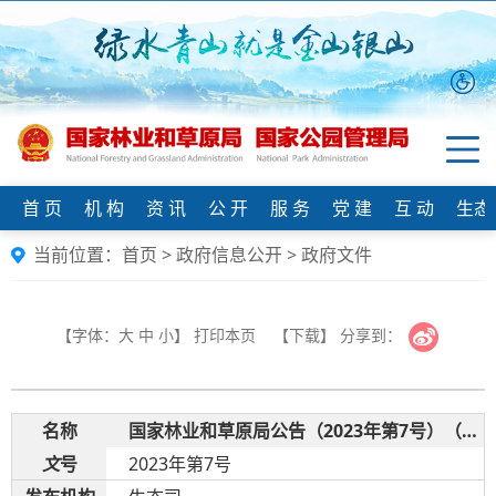
首 页
机 构
资 讯
公 开
服 务
党 建
互 动
生态
当前位置：
首页
>
政府信息公开
>
政府文件
【字体：
大
中
小
】
打印本页
【下载】
分享到：
名
称
国家林业和草原局公告（2023年第7号）（2023年松材线虫病疫区）
文
号
2023年第7号