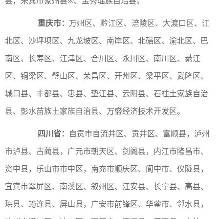
县，来宾市象州县※、金秀瑶族自治县。
重庆市：
万州区、黔江区、涪陵区、大渡口区、江
北区、沙坪坝区、九龙坡区、南岸区、北碚区、渝北区、巴
南区、长寿区、江津区、合川区、永川区、南川区、綦江
区、铜梁区、璧山区、荣昌区、开州区、梁平区、武隆区、
城口县、丰都县、忠县、垫江县、云阳县、石柱土家族自治
县、彭水苗族土家族自治县、万盛经济技术开发区。
四川省：
自贡市自流井区、贡井区、富顺县，泸州
市泸县、古蔺县，广元市朝天区、剑阁县，内江市隆昌市、
资中县，乐山市市中区，南充市顺庆区、阆中市、仪陇县，
宜宾市翠屏区、南溪区、叙州区、江安县、长宁县、高县、
珙县、筠连县、屏山县，广安市前锋区、华蓥市、邻水县，