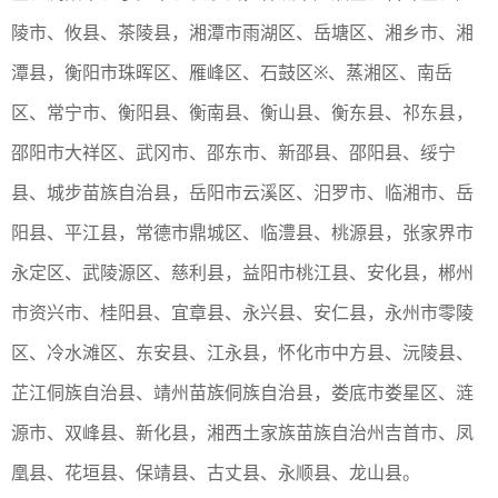
陵市、攸县、茶陵县，湘潭市雨湖区、岳塘区、湘乡市、湘
潭县，衡阳市珠晖区、雁峰区、石鼓区※、蒸湘区、南岳
区、常宁市、衡阳县、衡南县、衡山县、衡东县、祁东县，
邵阳市大祥区、武冈市、邵东市、新邵县、邵阳县、绥宁
县、城步苗族自治县，岳阳市云溪区、汨罗市、临湘市、岳
阳县、平江县，常德市鼎城区、临澧县、桃源县，张家界市
永定区、武陵源区、慈利县，益阳市桃江县、安化县，郴州
市资兴市、桂阳县、宜章县、永兴县、安仁县，永州市零陵
区、冷水滩区、东安县、江永县，怀化市中方县、沅陵县、
芷江侗族自治县、靖州苗族侗族自治县，娄底市娄星区、涟
源市、双峰县、新化县，湘西土家族苗族自治州吉首市、凤
凰县、花垣县、保靖县、古丈县、永顺县、龙山县。