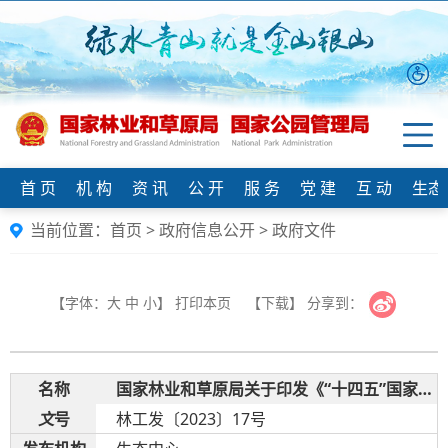
首 页
机 构
资 讯
公 开
服 务
党 建
互 动
生态
当前位置：
首页
>
政府信息公开
>
政府文件
【字体：
大
中
小
】
打印本页
【下载】
分享到：
名
称
国家林业和草原局关于印发《“十四五”国家储备林建设实施方案》的通知
文
号
林工发〔2023〕17号