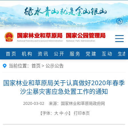
首 页
机 构
资 讯
公 开
服 务
党 建
互 动
生态
当前位置：
首页
>
公示公告
国家林业和草原局关于认真做好2020年春季
沙尘暴灾害应急处置工作的通知
2020-03-02 来源：国家林业和草原局政府网
【字体：
大
中
小
】
打印本页