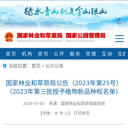
首 页
机 构
资 讯
公 开
服 务
党 建
互 动
生态
当前位置：
首页
>
公示公告
国家林业和草原局公告（2023年第25号）
（2023年第三批授予植物新品种权名单）
2024-01-03 来源：国家林业和草原局政府网
【字体：
大
中
小
】
打印本页