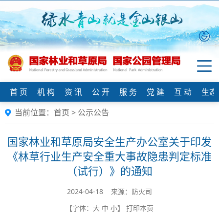
首 页
机 构
资 讯
公 开
服 务
党 建
互 动
生态
当前位置：
首页
>
公示公告
国家林业和草原局安全生产办公室关于印发
《林草行业生产安全重大事故隐患判定标准
（试行）》的通知
2024-04-18 来源：防火司
【字体：
大
中
小
】
打印本页