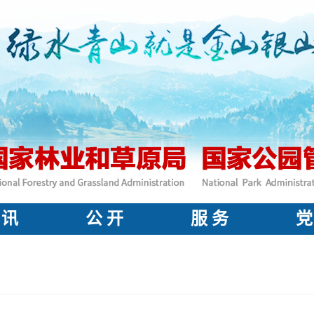
 讯
公 开
服 务
党