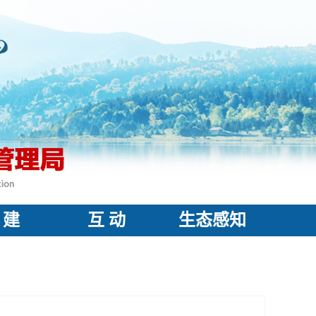
 建
互 动
生态感知