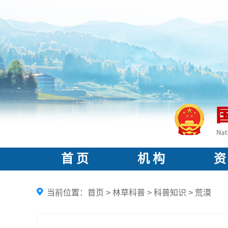
首 页
机 构
资
当前位置：
首页
>
林草科普
>
科普知识
>
荒漠