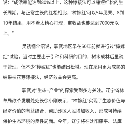
说：“成活率能达到80%以上，这种嫁接法可以缩短红松的生
长周期，与正常生长的红松相比，‘樟嫁红’可以5年见果、8到
10年结果，用不着太精心打理，亩收益也能达到7000元以
上。”
吴锈钢介绍说，彰武地区早在50年前就进行过“樟嫁
红”试验，当时主要出于引种和科研的目的，树木成林后虽疏
于管理，但不少“樟嫁红”也能结出松塔。现在采用更为成熟的
结果枝花芽嫁接法，经济效益会更高。
彰武对“生态+产业”的探索受到多方关注。辽宁省林
草局改革发展处处长徐小刚表示，“樟嫁红”实现了生态价值与
经济价值的有益结合，帮助沙区人民增加收入，形成可持续
保护生态环境的良性局面。今年，辽宁将在沈阳康平、法库