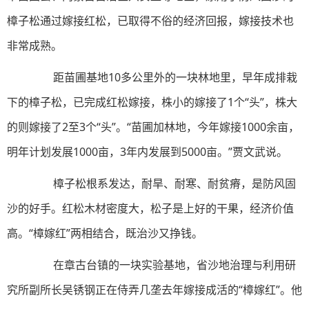
樟子松通过嫁接红松，已取得不俗的经济回报，嫁接技术也
非常成熟。
距苗圃基地10多公里外的一块林地里，早年成排栽
下的樟子松，已完成红松嫁接，株小的嫁接了1个“头”，株大
的则嫁接了2至3个“头”。“苗圃加林地，今年嫁接1000余亩，
明年计划发展1000亩，3年内发展到5000亩。”贾文武说。
樟子松根系发达，耐旱、耐寒、耐贫瘠，是防风固
沙的好手。红松木材密度大，松子是上好的干果，经济价值
高。“樟嫁红”两相结合，既治沙又挣钱。
在章古台镇的一块实验基地，省沙地治理与利用研
究所副所长吴锈钢正在侍弄几垄去年嫁接成活的“樟嫁红”。他