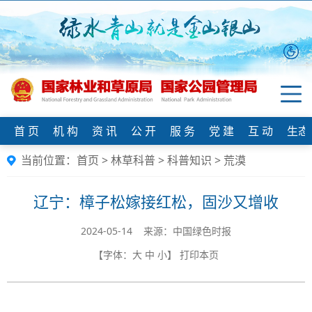
首 页
机 构
资 讯
公 开
服 务
党 建
互 动
生态
当前位置：
首页
>
林草科普
>
科普知识
>
荒漠
辽宁：樟子松嫁接红松，固沙又增收
2024-05-14 来源：中国绿色时报
【字体：
大
中
小
】
打印本页