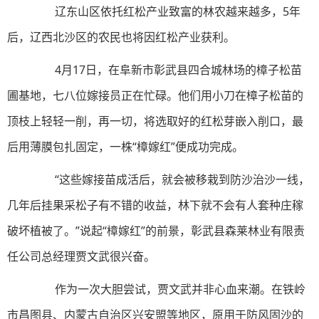
辽东山区依托红松产业致富的林农越来越多，5年
后，辽西北沙区的农民也将因红松产业获利。
4月17日，在阜新市彰武县四合城林场的樟子松苗
圃基地，七八位嫁接员正在忙碌。他们用小刀在樟子松苗的
顶枝上轻轻一削，再一切，将选取好的红松芽嵌入削口，最
后用薄膜包扎固定，一株“樟嫁红”便成功完成。
“这些嫁接苗成活后，就会被移栽到防沙治沙一线，
几年后挂果采松子有不错的收益，林下就不会有人套种庄稼
破坏植被了。”说起“樟嫁红”的前景，彰武县森莱林业有限责
任公司总经理贾文武很兴奋。
作为一次大胆尝试，贾文武并非心血来潮。在铁岭
市昌图县、内蒙古自治区兴安盟等地区，原用于防风固沙的