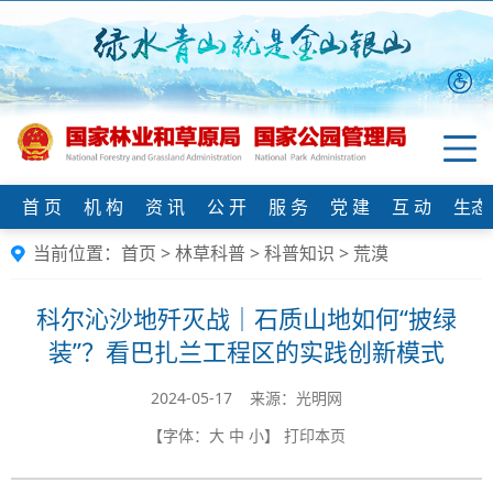
首 页
机 构
资 讯
公 开
服 务
党 建
互 动
生态
当前位置：
首页
>
林草科普
>
科普知识
>
荒漠
科尔沁沙地歼灭战｜石质山地如何“披绿
装”？看巴扎兰工程区的实践创新模式
2024-05-17 来源：光明网
【字体：
大
中
小
】
打印本页