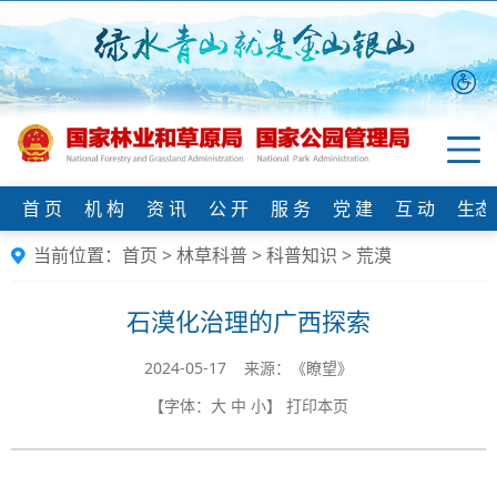
首 页
机 构
资 讯
公 开
服 务
党 建
互 动
生态
当前位置：
首页
>
林草科普
>
科普知识
>
荒漠
石漠化治理的广西探索
2024-05-17 来源：《瞭望》
【字体：
大
中
小
】
打印本页