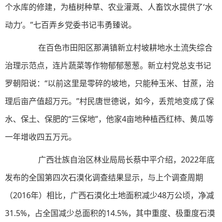
个水库的修建，为植树种草、农业灌溉、人畜饮水提供了‘水
动力’。”七百弄乡党委书记韦勇臻说。
在百色市田阳区那满镇新立村坡耕地水土流失综合
治理示范点，连片蔬菜等作物郁郁葱葱。新立村党总支书记
罗朝阳说：“以前这里是零碎的坡地，只能种玉米、甘蔗，治
理后亩产值超万元。”村民唐世德说，如今，丢荒地变成了保
水、保土、保肥的“三保地”，他家4亩地种植西红柿、黄瓜等
一年增收四五万元。
广西壮族自治区林业局局长蔡中平介绍，2022年底
发布的全国第四次石漠化调查结果显示，与上个调查周期
（2016年）相比，广西石漠化土地面积减少48万公顷，净减
31.5%，占全国减少总面积的14.5%，其中重度、极重度石漠