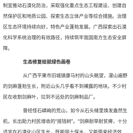
制宜推动石漠化防治，采取强化重点生态工程建设、创建自
然保护区和地质公园、探索生态立体产业等综合措施。治理
区生态环境持续向好，特色产业蓬勃发展。广西探索出石漠
化科学系统治理的有效路径，持续筑牢我国南方生态安全屏
障。
生态修复绘就绿色画卷
从广西平果市旧城镇康马村的山头眺望，漫山遍野
的剑麻蓬勃生长，附近山头几乎看不到裸露的地块。不少村
民在收割剑麻叶，拉到不远处的剑麻制品厂。
曾经怪石嶙峋的荒山，如今从石头缝里焕发盎然生
机，长出助力村民增收的“摇钱树”。“剑麻耐旱耐贫瘠，十分
适宜在石漠化山区生长，既能固土保水，又能带来经济效