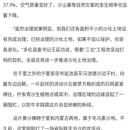
37.9%，空气质量变好了，沙尘暴等自然灾害的发生频率也显
著下降。
“虽然治理效果明显，但我们还有面积不小的沙化土地没
有完成治理；已经治理的沙化土地，如果不加以保护，也容
易退化。”多伦县委书记王延功说，借着“三北”工程攻坚战打
响的契机，全县还将进一步推进沙化土地治理。
在千里之外的宁夏吴忠市盐池县花马池镇沙边子村，向
最东边远眺，一片起伏的流动沙丘被草方格织成的巨网紧紧
缚住，柠条等沙生植物点缀其中。治理区域的边缘竖起了一
圈围栏，以防牛羊踩踏这片尚显娇嫩的新绿。
这片黄沙横跨宁夏和内蒙古两地，属于毛乌素沙地。不
久前，这里刚刚打了一场省际联手治沙的攻坚战。