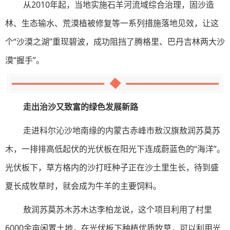
从2010年起，当地实施石羊河流域综合治理，固沙造
林、生态输水、荒漠植被修复等一系列措施落地见效，让这
个“沙漠之湖”重现碧波，成功阻挡了腾格里、巴丹吉林两大沙
漠“握手”。
走出治沙又致富的绿色发展新路
走进科尔沁沙地南缘的内蒙古赤峰市敖汉旗敖润苏莫苏
木，一排排高低起伏的光伏板在阳光下连成蔚蓝色的“海洋”。
光伏板下，草方格内的沙打旺种子正在沙土里生长，待到盛
夏长成牧草时，就会成为牛羊的主要饲料。
敖润苏莫苏木苏木达李柏龙说，这个项目利用了村里
6000余亩闲置土地，在光伏板下种植优质牧草，可以利用光