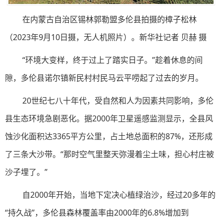
在内蒙古自治区锡林郭勒盟多伦县拍摄的樟子松林
（2023年9月10日摄，无人机照片）。新华社记者 贝赫 摄
“环境大变样，终于过上了踏实日子。”趁着休息的间
隙，多伦县诺尔镇新民村村民马云平唠起了过去的岁月。
20世纪七八十年代，受自然和人为因素共同影响，多伦
县生态环境急剧恶化。据2000年卫星遥感监测显示，全县风
蚀沙化面积达3365平方公里，占土地总面积的87%，还形成
了三条大沙带。“那时空气里整天弥漫着尘土味，担心村庄被
沙子埋了。”
自2000年开始，当地下定决心植绿治沙，经过20多年的
“持久战”，多伦县森林覆盖率由2000年的6.8%增加到