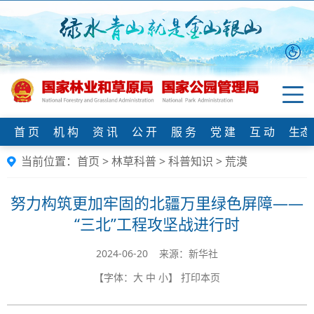
首 页
机 构
资 讯
公 开
服 务
党 建
互 动
生态
当前位置：
首页
>
林草科普
>
科普知识
>
荒漠
努力构筑更加牢固的北疆万里绿色屏障——
“三北”工程攻坚战进行时
2024-06-20 来源：新华社
【字体：
大
中
小
】
打印本页