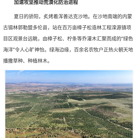
加速攻坚推动荒漠化防治进程
夏日的骄阳，炙烤着浑善达克沙地。在沙地南端的内蒙
古锡林郭勒盟多伦县，站在百万亩樟子松造林工程滦源镇项
目区观景台远眺，由樟子松、柠条等乔灌木汇聚而成的“绿色
海洋”令人心旷神怡。绿海边缘，百余名农牧户正热火朝天地
播撒草种、种植林木。