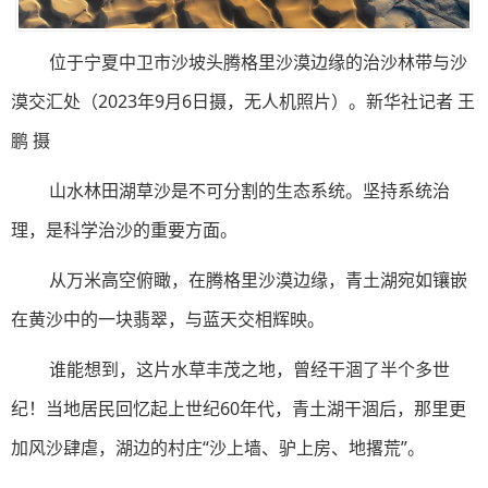
位于宁夏中卫市沙坡头腾格里沙漠边缘的治沙林带与沙
漠交汇处（2023年9月6日摄，无人机照片）。新华社记者 王
鹏 摄
山水林田湖草沙是不可分割的生态系统。坚持系统治
理，是科学治沙的重要方面。
从万米高空俯瞰，在腾格里沙漠边缘，青土湖宛如镶嵌
在黄沙中的一块翡翠，与蓝天交相辉映。
谁能想到，这片水草丰茂之地，曾经干涸了半个多世
纪！当地居民回忆起上世纪60年代，青土湖干涸后，那里更
加风沙肆虐，湖边的村庄“沙上墙、驴上房、地撂荒”。