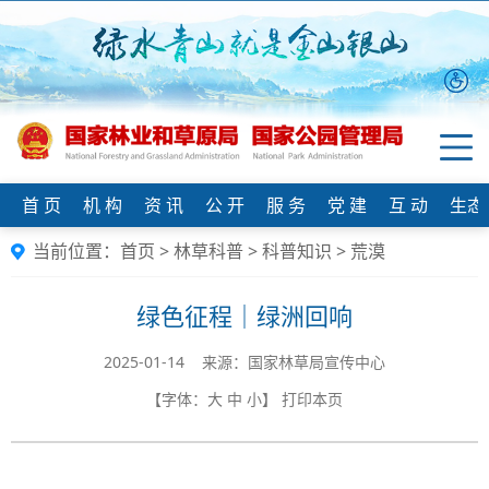
首 页
机 构
资 讯
公 开
服 务
党 建
互 动
生态
当前位置：
首页
>
林草科普
>
科普知识
>
荒漠
绿色征程｜绿洲回响
2025-01-14 来源：国家林草局宣传中心
【字体：
大
中
小
】
打印本页