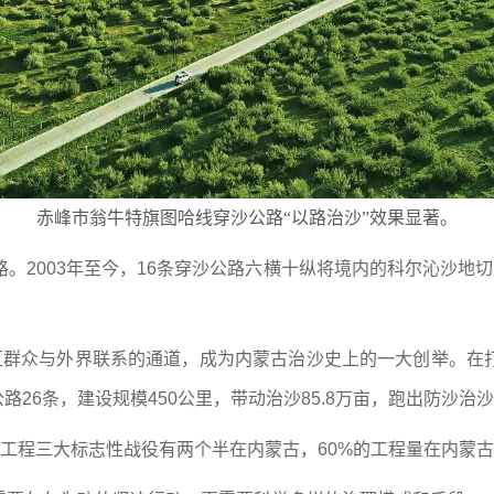
赤峰市翁牛特旗图哈线穿沙公路“以路治沙”效果显著。
路。2003年至今，16条穿沙公路六横十纵将境内的科尔沁沙地
沙区群众与外界联系的通道，成为内蒙古治沙史上的一大创举。在
公路26条，建设规模450公里，带动治沙85.8万亩，跑出防沙治
”工程三大标志性战役有两个半在内蒙古，60%的工程量在内蒙