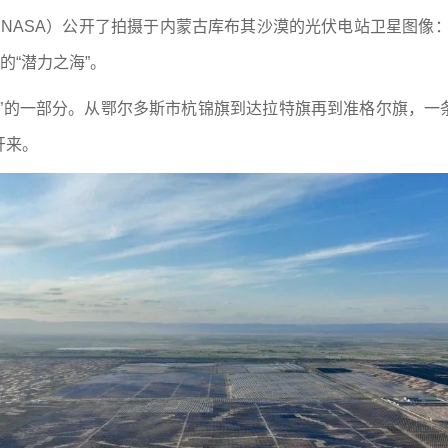
局（NASA）公开了拍摄于内蒙古库布其沙漠的光伏电站卫星图像
的“潜力之海”。
”的一部分。从鄂尔多斯市杭锦旗到达拉特旗再到准格尔旗，一条绵
开来。