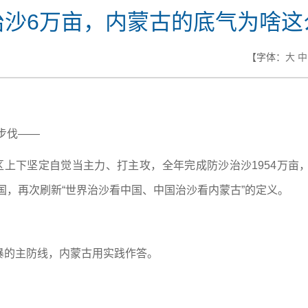
治沙6万亩，内蒙古的底气为啥这
【字体：
大
中
步伐——
区上下坚定自觉当主力、打主攻，全年完成防沙治沙1954万
国，再次刷新“世界治沙看中国、中国治沙看内蒙古”的定义。
暴的主防线，内蒙古用实践作答。