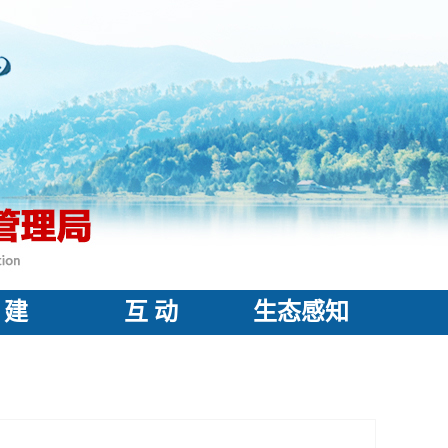
 建
互 动
生态感知