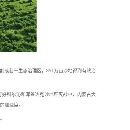
切割成若干生态治理区，351万亩沙地得到有效治
打好科尔沁和浑善达克沙地歼灭战中，内蒙古大
沙的加速度。
古。