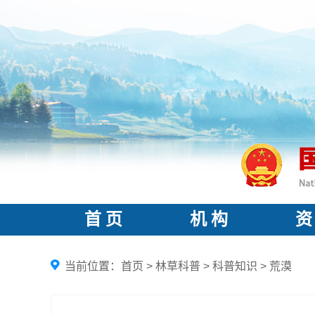
首 页
机 构
资
当前位置：
首页
>
林草科普
>
科普知识
>
荒漠