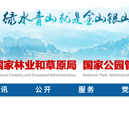
 讯
公 开
服 务
党