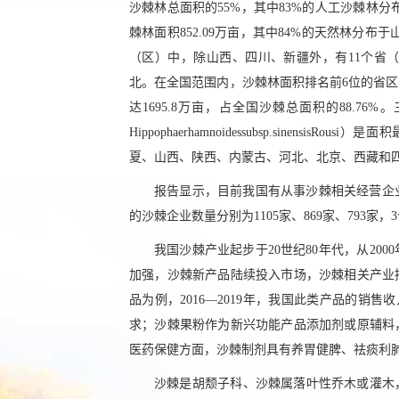
沙棘林总面积的55%，其中83%的人工沙棘林分
棘林面积852.09万亩，其中84%的天然林分布
（区）中，除山西、四川、新疆外，有11个省
北。在全国范围内，沙棘林面积排名前6位的省
达1695.8万亩，占全国沙棘总面积的88.
Hippophaerhamnoidessubsp.sin
夏、山西、陕西、内蒙古、河北、北京、西藏和
报告显示，目前我国有从事沙棘相关经营企业
的沙棘企业数量分别为1105家、869家、793
我国沙棘产业起步于20世纪80年代，从2
加强，沙棘新产品陆续投入市场，沙棘相关产业
品为例，2016—2019年，我国此类产品的销
求；沙棘果粉作为新兴功能产品添加剂或原辅料
医药保健方面，沙棘制剂具有养胃健脾、祛痰利
沙棘是胡颓子科、沙棘属落叶性乔木或灌木，