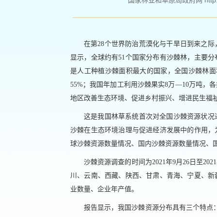
国家林业和草原局政府网 http://ww
在第28个世界防治荒漠化与干旱日到来之
显示，全球约有51个国家分布有沙棘林，主要
是人工种植沙棘面积最大的国家，全国沙棘林面积总
55%；我国年加工利用沙棘果实8万—10万吨，
地区改善生态环境、促进乡村振兴、增进民生福
这是我国林草系统首次对全国沙棘资源状况
沙棘在生态环境治理与促进经济发展中的作用，
球沙棘资源数量情况、国内沙棘资源数量情况、
沙棘资源调查的时间为2021年9月26日至2
川、云南、西藏、陕西、甘肃、青海、宁夏、新
业数量、企业年产值。
报告显示，我国沙棘资源分布具有三个特点：一