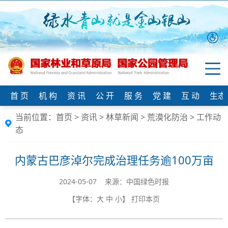
首 页
机 构
资 讯
公 开
服 务
党 建
互 动
生态
当前位置：
首页
>
资讯
>
林草新闻
>
荒漠化防治
>
工作动
态
内蒙古巴彦淖尔完成治理任务逾100万亩
2024-05-07 来源：中国绿色时报
【字体：
大
中
小
】
打印本页