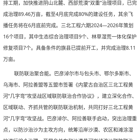
排工期，加快推进阴山北麓、西部荒漠“双重”治理项目，已完
成治理89.46万亩，截至4月底完成80%的建设任务，其余飞
播任务将在6月底前完成。三北工程六期2024—2026年策划
16个项目，其中生态综合治理项目9个、林草湿荒一体化保护
修复项目7个。具备条件的旗县已提前开工，并完成治理8.11
万亩。
联防联治聚合能。巴彦淖尔市与包头市、鄂尔多斯市、
乌海市、阿拉善盟等五盟市签署《内蒙古自治区三北工程黄
河“几字弯”攻坚战区域联防联治合作协议》，建立深化合作、
区域联动、齐抓共管的联防联治机制，共同打好三北工程黄
河“几字弯”攻坚战。巴彦淖尔、阿拉善联手启动，突出治理重
点，以防沙治沙为主攻方向，统筹沿岸沙漠、农区和滩涂湿