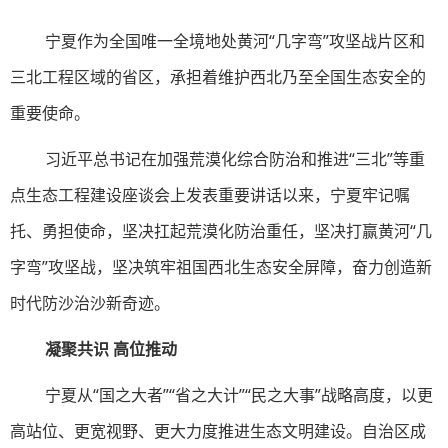
宁夏作为全国唯一全境地处黄河“几字弯”攻坚战片区和
三北工程区域的省区，承担着维护西北乃至全国生态安全的
重要使命。
习近平总书记在加强荒漠化综合防治和推进“三北”等重
点生态工程建设座谈会上发表重要讲话以来，宁夏牢记嘱
托、勇担使命，坚决扛起荒漠化防治重任，坚决打赢黄河“几
字弯”攻坚战，坚决筑牢祖国西北生态安全屏障，奋力创造新
时代防沙治沙新奇迹。
凝聚共识 高位推动
宁夏从“国之大者”“省之大计”“民之大事”战略高度，以更
高站位、更宽视野、更大力度推进生态文明建设。自治区成