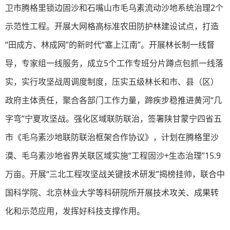
卫市腾格里锁边固沙和石嘴山市毛乌素流动沙地系统治理2个
示范性工程。开展大网格高标准农田防护林建设试点，打造
“田成方、林成网”的新时代“塞上江南”。开展林长制一线督
导，专家组一线服务，成立5个工作专班分片蹲点包抓一线落
实，实行攻坚战周调度制度，压实五级林长和市、县（区）
政府主体责任，聚合各部门工作力量，蹄疾步稳推进黄河“几
字弯”宁夏攻坚战。强化区域联防联治，签署陕甘蒙宁四省五
市《毛乌素沙地联防联治框架合作协议》，计划在腾格里沙
漠、毛乌素沙地省界关联区域实施“工程固沙+生态治理”15.9
万亩。开展“三北工程攻坚战关键技术研发”揭榜挂帅，联合中
国科学院、北京林业大学等科研院所开展技术攻关、成果转
化和示范应用，发挥好科技支撑作用。