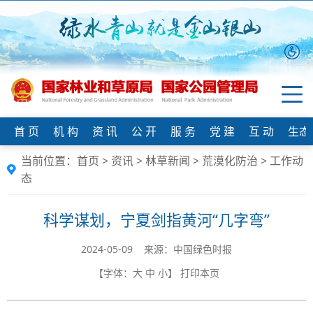
首 页
机 构
资 讯
公 开
服 务
党 建
互 动
生态
当前位置：
首页
>
资讯
>
林草新闻
>
荒漠化防治
>
工作动
态
科学谋划，宁夏剑指黄河“几字弯”
2024-05-09 来源：中国绿色时报
【字体：
大
中
小
】
打印本页