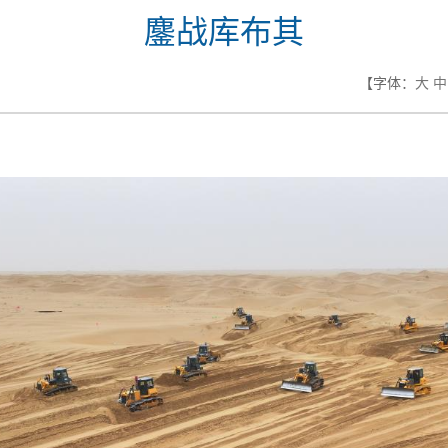
鏖战库布其
【字体：
大
中