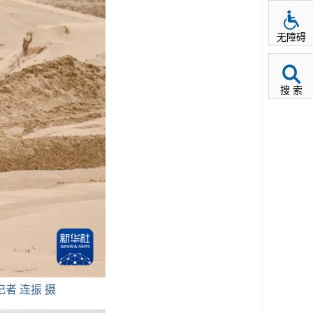
无障碍
搜 索
者 连振 摄