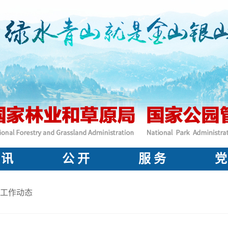
 讯
公 开
服 务
党
工作动态