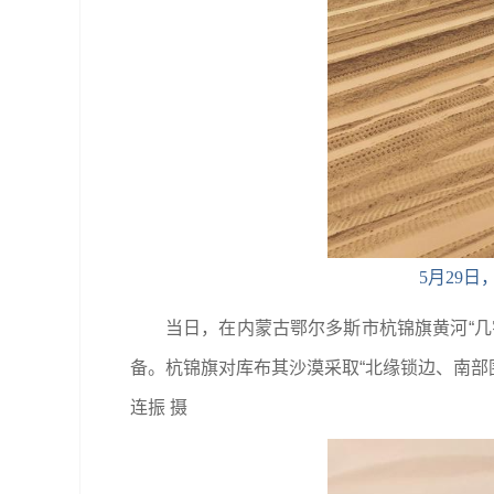
5月29
当日，在内蒙古鄂尔多斯市杭锦旗黄河“
备。杭锦旗对库布其沙漠采取“北缘锁边、南部
连振 摄