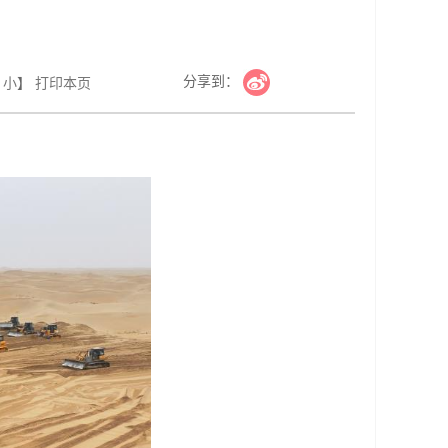
分享到：
小
】
打印本页