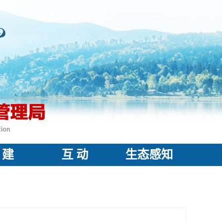
 建
互 动
生态感知