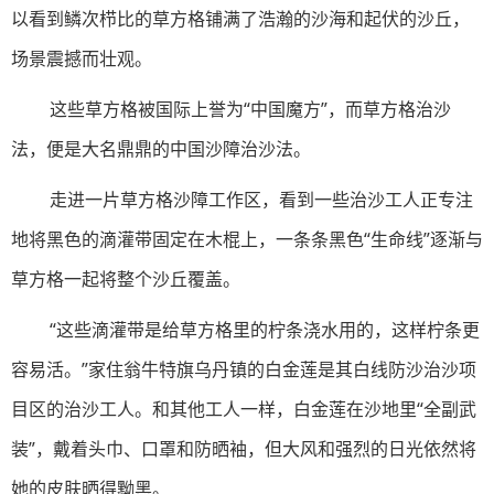
以看到鳞次栉比的草方格铺满了浩瀚的沙海和起伏的沙丘，
场景震撼而壮观。
这些草方格被国际上誉为“中国魔方”，而草方格治沙
法，便是大名鼎鼎的中国沙障治沙法。
走进一片草方格沙障工作区，看到一些治沙工人正专注
地将黑色的滴灌带固定在木棍上，一条条黑色“生命线”逐渐与
草方格一起将整个沙丘覆盖。
“这些滴灌带是给草方格里的柠条浇水用的，这样柠条更
容易活。”家住翁牛特旗乌丹镇的白金莲是其白线防沙治沙项
目区的治沙工人。和其他工人一样，白金莲在沙地里“全副武
装”，戴着头巾、口罩和防晒袖，但大风和强烈的日光依然将
她的皮肤晒得黝黑。