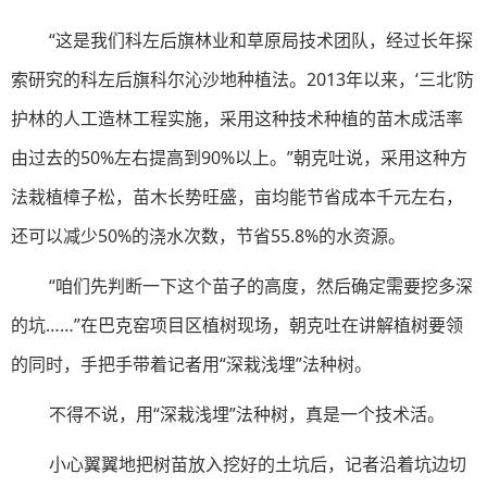
“这是我们科左后旗林业和草原局技术团队，经过长年探
索研究的科左后旗科尔沁沙地种植法。2013年以来，‘三北’防
护林的人工造林工程实施，采用这种技术种植的苗木成活率
由过去的50%左右提高到90%以上。”朝克吐说，采用这种方
法栽植樟子松，苗木长势旺盛，亩均能节省成本千元左右，
还可以减少50%的浇水次数，节省55.8%的水资源。
“咱们先判断一下这个苗子的高度，然后确定需要挖多深
的坑……”在巴克窑项目区植树现场，朝克吐在讲解植树要领
的同时，手把手带着记者用“深栽浅埋”法种树。
不得不说，用“深栽浅埋”法种树，真是一个技术活。
小心翼翼地把树苗放入挖好的土坑后，记者沿着坑边切