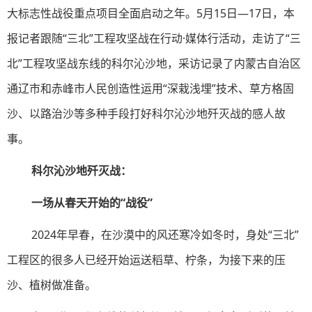
大标志性战役重点项目全面启动之年。5月15日—17日，本
报记者跟随“三北”工程攻坚战在行动·媒体行活动，走访了“三
北”工程攻坚战东线的科尔沁沙地，采访记录了内蒙古自治区
通辽市和赤峰市人民创造性运用“深栽浅埋”技术、草方格固
沙、以路治沙等多种手段打好科尔沁沙地歼灭战的感人故
事。
科尔沁沙地歼灭战：
一场从春天开始的“战役”
2024年早春，在沙漠中的风还寒冷如冬时，身处“三北”
工程区的很多人已经开始运送稻草、柠条，为接下来的压
沙、植树做准备。