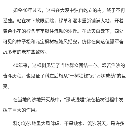
如今40年过去，这棵在大漠中独自屹立的树，终于不再
孤独。站在树下放眼远眺，绿草和灌木重新铺满大地，开着
黄色小花的柠条牢牢锁住流动的沙丘。在蓝天白云下，四处
可见的樟子松和元宝枫树枝随风摇曳，仿佛在向这位孤军奋
战多年的老前辈致敬。
40年来，这棵树见证了当地群众团结一心、艰苦治沙的
奋斗历程，也见证了科左后旗从“一树独绿”到“万树成荫”的巨
变。
在当地的沙地歼灭战中，“深栽浅埋”法在植树过程中发
挥了巨大的作用。
科尔沁沙地里大风肆虐、干旱缺水、流沙漫天，是许多