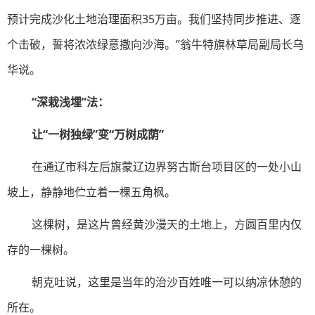
预计完成沙化土地治理面积35万亩。我们坚持同步推进、逐
个击破，誓将浓浓绿意撒向沙海。”翁牛特旗林草局副局长乌
华说。
“深栽浅埋”法：
让“一树独绿”变“万树成荫”
在通辽市科左后旗蒙辽边界努古斯台项目区的一处小山
坡上，静静地伫立着一棵五角枫。
这棵树，是这片曾经黄沙漫天的土地上，方圆百里内仅
存的一棵树。
朝克吐说，这里是当年的治沙百姓唯一可以纳凉休憩的
所在。