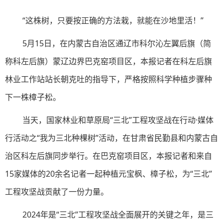
“这株树，只要按正确的方法栽，就能在沙地里活！”
5月15日，在内蒙古自治区通辽市科尔沁左翼后旗（简
称科左后旗）蒙辽边界巴克窑项目区，本报记者在科左后旗
林业工作站站长朝克吐的指导下，严格按照科学种植步骤种
下一株樟子松。
当天，国家林业和草原局“三北”工程攻坚战在行动·媒体
行活动之“我为三北种棵树”活动，在甘肃省民勤县和内蒙古自
治区科左后旗同步举行。在巴克窑项目区，本报记者和来自
15家媒体的20余名记者一起种植元宝枫、樟子松，为“三北”
工程攻坚战贡献了一份力量。
2024年是“三北”工程攻坚战全面展开的关键之年，是三