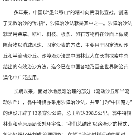
多年来，中国以“愚公移山”的精神向荒漠化宣战，创造
了无数治沙的“妙招”，沙障治沙法就是其中之一。沙障治沙法
就是用柴草、秸秆、树枝、板条、卵石等物料在沙面上做成
障蔽物以消减风速、固定沙表的方法，主要用于固定流动沙
丘和半流动沙丘。沙障治沙法是中国林业人在长期探索中总
结出的有效治沙方法，迄今已在中国各地乃至全世界防治荒
漠化中广泛应用。
长期以来，面对沙地最难治理的部分（流动沙丘和半流
动沙丘），翁牛特旗亦采用沙障治沙法，并专门为“中国魔方”
的建设开辟了13条穿沙公路，总里程达398.5公里。翁牛特旗
林业和草原局局长刘环宇说：“我们总结出‘以路治沙’的模式，
将沙地细化分割成‘治理网格’，在解决治沙材料运输的同时，