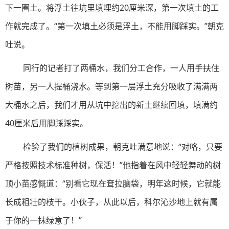
下一圈土。将浮土往坑里填埋约20厘米深，第一次填土的工
作就完成了。“第一次填土必须是浮土，不能用脚踩实。”朝克
吐说。
同行的记者打了两桶水，我们分工合作，一人用手扶住
树苗，另一人提桶浇水。等到第一层浮土充分吸收了满满两
大桶水之后，我们才用从坑中挖出的新土继续回填，填满约
40厘米后用脚踩踩实。
检验了我们的植树成果，朝克吐满意地说：“对咯，只要
严格按照技术标准种树，保活！”他指着在风中轻轻舞动的树
顶小苗感慨道：“别看它现在耷拉脑袋，明年这时候，它就能
长成粗壮的枝干。小伙子，从此以后，科尔沁沙地上就有属
于你的一抹绿意了！”