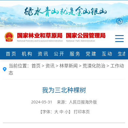
首 页
机 构
资 讯
公 开
服 务
党 建
互 动
生态
当前位置：
首页
>
资讯
>
林草新闻
>
荒漠化防治
>
工作动
态
我为三北种棵树
2024-05-31 来源：人民日报海外版
【字体：
大
中
小
】
打印本页