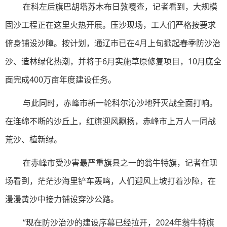
在科左后旗巴胡塔苏木布日敦嘎查，记者看到，大规模
固沙工程正在这里火热开展。压沙现场，工人们严格按要求
俯身铺设沙障。按计划，通辽市已在4月上旬掀起春季防沙治
沙、造林绿化热潮，并将于6月实施草原修复项目，10月底全
面完成400万亩年度建设任务。
与此同时，赤峰市新一轮科尔沁沙地歼灭战全面打响。
在连绵不断的沙丘上，红旗迎风飘扬，赤峰市上万人一同战
荒沙、植新绿。
在赤峰市受沙害最严重旗县之一的翁牛特旗，记者在现
场看到，茫茫沙海里铲车轰鸣，人们迎风上坡打着沙障，在
漫漫黄沙中接力铺设穿沙公路。
“现在防沙治沙的建设序幕已经拉开，2024年翁牛特旗