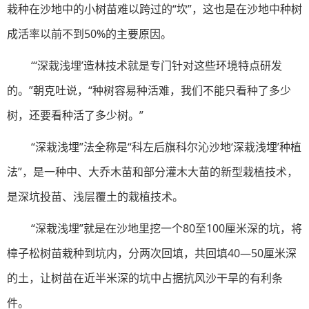
栽种在沙地中的小树苗难以跨过的“坎”，这也是在沙地中种树
成活率以前不到50%的主要原因。
“‘深栽浅埋’造林技术就是专门针对这些环境特点研发
的。”朝克吐说，“种树容易种活难，我们不能只看种了多少
树，还要看种活了多少树。”
“深栽浅埋”法全称是“科左后旗科尔沁沙地‘深栽浅埋’种植
法”，是一种中、大乔木苗和部分灌木大苗的新型栽植技术，
是深坑投苗、浅层覆土的栽植技术。
“深栽浅埋”就是在沙地里挖一个80至100厘米深的坑，将
樟子松树苗栽种到坑内，分两次回填，共回填40—50厘米深
的土，让树苗在近半米深的坑中占据抗风沙干旱的有利条
件。