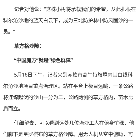
记者对他说：“这株小树将承载我们的希望，从此扎根在
科尔沁沙地的蓝天白云下，成为三北防护林中防风固沙的一
员。”
草方格沙障：
“中国魔方”就是“绿色屏障”
5月16日下午，记者来到赤峰市翁牛特旗境内其白线科
尔沁沙地项目重点治理区。站在平台上极目远眺，一条公路
将连绵起伏的沙山一分为二，公路两侧的草方格内，苗木比
肩而立。
仔细望去，可以看到远处几位治沙工人在俯身忙碌，他
们脚下是星罗棋布的草方格沙障。用无人机从空中俯瞰，可