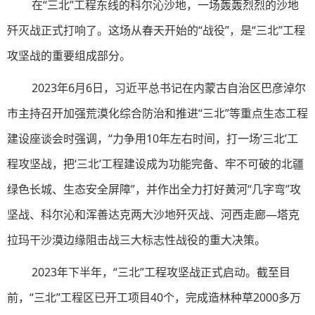
在“三北”工程东线的科尔沁沙地，一场轰轰烈烈的沙地
歼灭战正式打响了。这场从春天开始的“战役”，是“三北”工程
攻坚战的重要组成部分。
2023年6月6日，习近平总书记在内蒙古自治区巴彦淖尔
市主持召开加强荒漠化综合防治和推进“三北”等重点生态工程
建设座谈会时强调，“力争用10年左右时间，打一场‘三北’工
程攻坚战，把‘三北’工程建设成为功能完备、牢不可破的北疆
绿色长城、生态安全屏障”，并作出全力打好黄河“几字弯”攻
坚战、科尔沁和浑善达克两大沙地歼灭战、河西走廊—塔克
拉玛干沙漠边缘阻击战三大标志性战役的重大决策。
2023年下半年，“三北”工程攻坚战正式启动。截至目
前，“三北”工程区已开工项目40个，完成造林种草2000多万