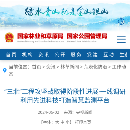
首 页
机 构
资 讯
公 开
服 务
党 建
互 动
生态
当前位置：
首页
>
资讯
>
林草新闻
>
荒漠化防治
>
工作动
态
“三北”工程攻坚战取得阶段性进展·一线调研
利用先进科技打造智慧监测平台
2024-06-02 来源：央视新闻
【字体：
大
中
小
】
打印本页