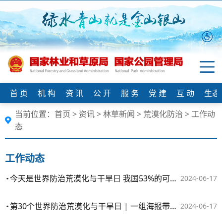
首 页
机 构
资 讯
公 开
服 务
党 建
互 动
生态
当前位置：
首页
>
资讯
>
林草新闻
>
荒漠化防治
>
工作动
态
工作动态
今天是世界防治荒漠化与干旱日 我国53%的可治理沙化土地得到有效治理
2024-06-17
第30个世界防治荒漠化与干旱日 | 一组海报带你聚焦“三北”工程
2024-06-17