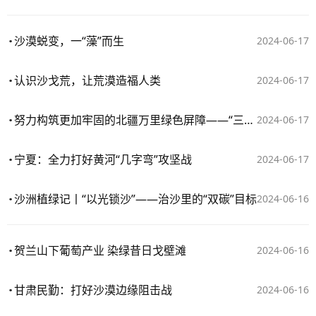
沙漠蜕变，一“藻”而生
2024-06-17
认识沙戈荒，让荒漠造福人类
2024-06-17
努力构筑更加牢固的北疆万里绿色屏障——“三北”工程攻坚战进行时
2024-06-17
宁夏：全力打好黄河“几字弯”攻坚战
2024-06-17
沙洲植绿记丨“以光锁沙”——治沙里的“双碳”目标
2024-06-16
贺兰山下葡萄产业 染绿昔日戈壁滩
2024-06-16
甘肃民勤：打好沙漠边缘阻击战
2024-06-16