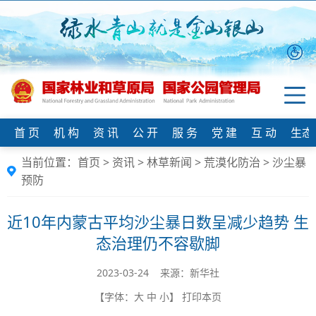
首 页
机 构
资 讯
公 开
服 务
党 建
互 动
生态
当前位置：
首页
>
资讯
>
林草新闻
>
荒漠化防治
>
沙尘暴
预防
近10年内蒙古平均沙尘暴日数呈减少趋势 生
态治理仍不容歇脚
2023-03-24 来源：新华社
【字体：
大
中
小
】
打印本页