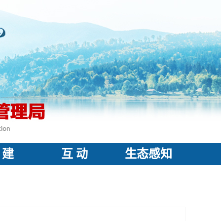
 建
互 动
生态感知