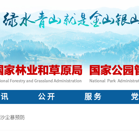
 讯
公 开
服 务
党
沙尘暴预防