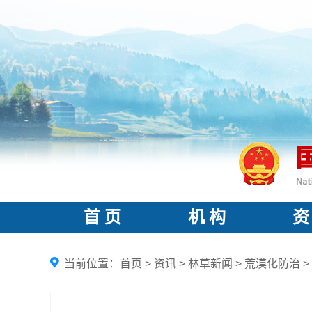
首 页
机 构
资
当前位置：
首页
>
资讯
>
林草新闻
>
荒漠化防治
>