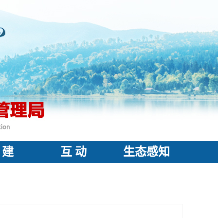
 建
互 动
生态感知