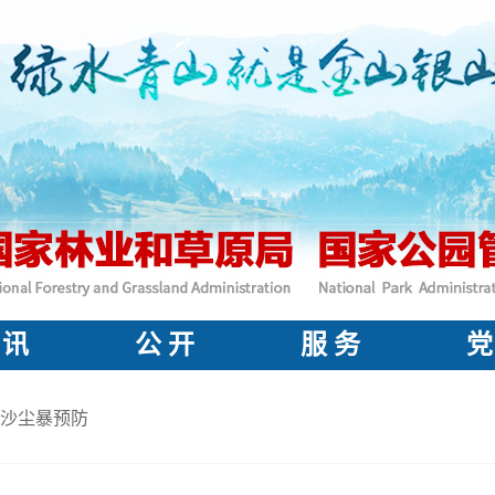
 讯
公 开
服 务
党
沙尘暴预防