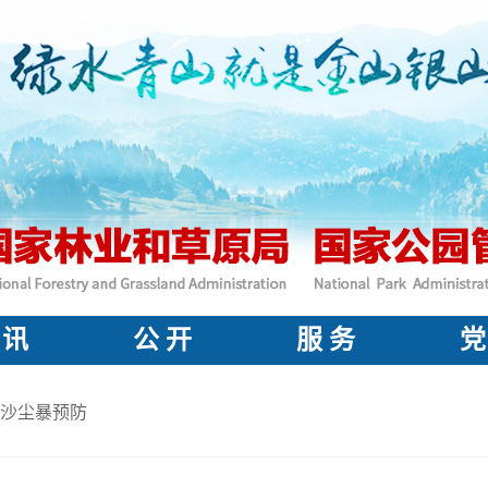
 讯
公 开
服 务
党
沙尘暴预防