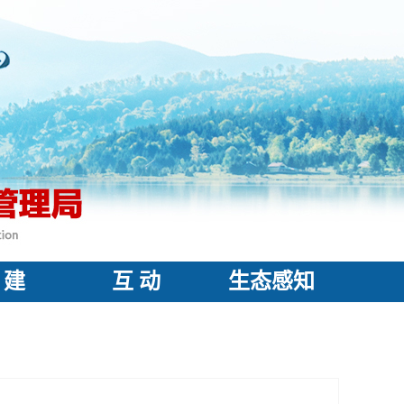
 建
互 动
生态感知