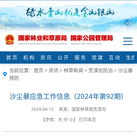
首 页
机 构
资 讯
公 开
服 务
党 建
互 动
生态
当前位置：
首页
>
资讯
>
林草新闻
>
荒漠化防治
>
沙尘暴
预防
沙尘暴应急工作信息（2024年第92期）
2024-04-12 来源：国家林草局荒漠司
【字体：
大
中
小
】
打印本页