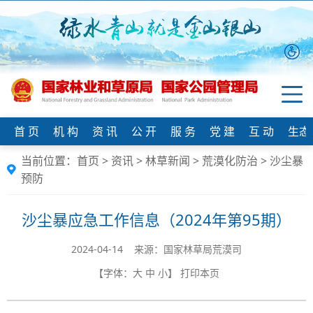
首 页
机 构
资 讯
公 开
服 务
党 建
互 动
生态
当前位置：
首页
>
资讯
>
林草新闻
>
荒漠化防治
>
沙尘暴
预防
沙尘暴应急工作信息（2024年第95期）
2024-04-14 来源：国家林草局荒漠司
【字体：
大
中
小
】
打印本页