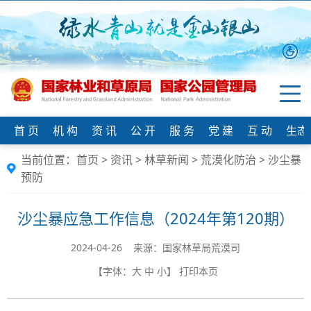
首 页
机 构
资 讯
公 开
服 务
党 建
互 动
生态
当前位置：
首页
>
资讯
>
林草新闻
>
荒漠化防治
>
沙尘暴
预防
沙尘暴应急工作信息（2024年第120期）
2024-04-26 来源：国家林草局荒漠司
【字体：
大
中
小
】
打印本页