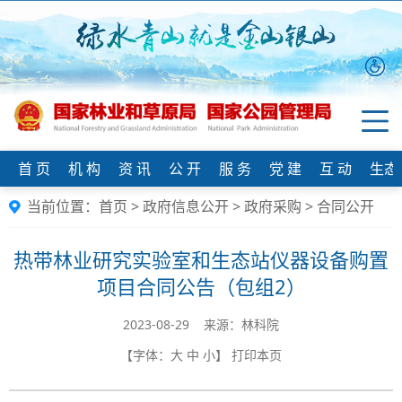
首 页
机 构
资 讯
公 开
服 务
党 建
互 动
生态
当前位置：
首页
>
政府信息公开
>
政府采购
>
合同公开
热带林业研究实验室和生态站仪器设备购置
项目合同公告（包组2）
2023-08-29 来源：林科院
【字体：
大
中
小
】
打印本页