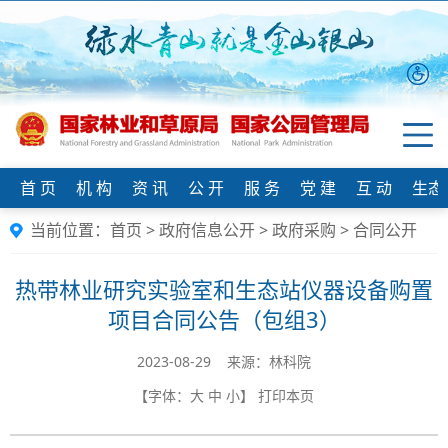
首 页
机 构
资 讯
公 开
服 务
党 建
互 动
生态
当前位置：
首页
>
政府信息公开
>
政府采购
>
合同公开
热带林业研究实验室和生态站仪器设备购置
项目合同公告（包组3）
2023-08-29 来源：林科院
【字体：
大
中
小
】
打印本页