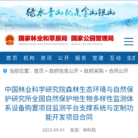
首 页
机 构
资 讯
公 开
服 务
党 建
互 动
生态
当前位置：
首页
>
政府信息公开
>
政府采购
>
合同公开
中国林业科学研究院森林生态环境与自然保
护研究所全国自然保护地生物多样性监测体
系设备购置项目监测平台支撑系统与定制功
能开发项目合同
2023-09-01 来源：林科院