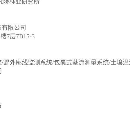
究院林业研究所
技有限公司
楼7层7B15-3
统
/野外廓线监测系统/包裹式茎流测量系统/土壤
同
市