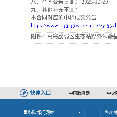
八、合同公告日期：
2023-12-20
九、其他补充事宜：
本合同对应的中标成交公告：
https://www.ccgp.gov.cn/cggg/zygg
附件：
高寒脆弱区生态站野外试验基
快速入口
中国政府网
中央
国务院部门网站
各地