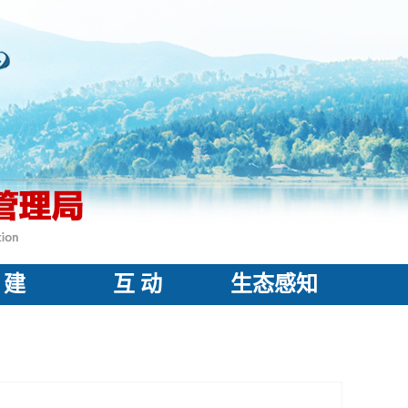
 建
互 动
生态感知