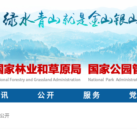
 讯
公 开
服 务
党
公开