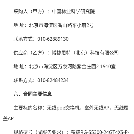
采购人（甲方）：
中国林业科学研究院
地
址：北京市海淀区
香山路
东小府
2
号
联系方式：
010-62889130
供应商（乙方）：
博捷思特
（
北京
）
科技
有限公司
地
址：
北京市
海淀区万泉河路紫金庄园
2-1910
室
联系方式：
010-82484234
六、合同主要信息
主要标的名称：无线
poe
交换机
，室外无线
AP
，无线覆
盖
AP
规格型号（或服务要求）：锐捷
RG-S5300-24GT4XS-P-