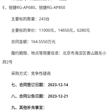
E
，锐捷
RG-AP680
，锐捷
RG-AP850
主要标的数量：
243
台
主要标的单价：
11000
元
，
14650
元
，
6280
元
合同金额
：
164.5550
万元
履约期限、地点等简要信息：北京市海淀区
香山路
东小
府
2
号
采购方式：
竞争性磋商
七、合同签订日期：
2023-
12
-
14
八、合同公告日期：
2023-
12
-
21
九、其他补充事宜：