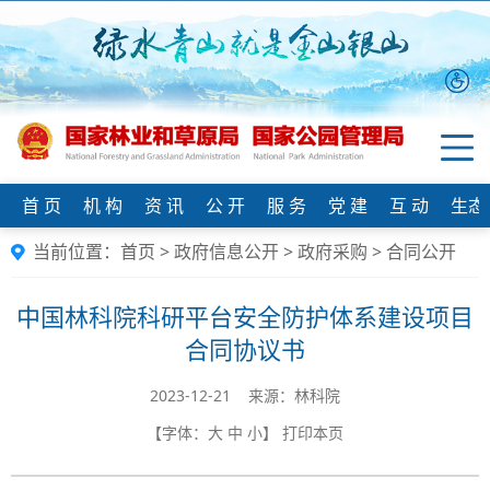
首 页
机 构
资 讯
公 开
服 务
党 建
互 动
生态
当前位置：
首页
>
政府信息公开
>
政府采购
>
合同公开
中国林科院科研平台安全防护体系建设项目
合同协议书
2023-12-21 来源：林科院
【字体：
大
中
小
】
打印本页