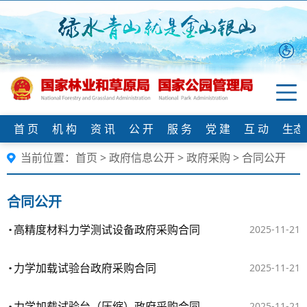
首 页
机 构
资 讯
公 开
服 务
党 建
互 动
生态
当前位置：
首页
>
政府信息公开
>
政府采购
>
合同公开
合同公开
高精度材料力学测试设备政府采购合同
2025-11-21
力学加载试验台政府采购合同
2025-11-21
力学加载试验台（压缩）政府采购合同
2025-11-21