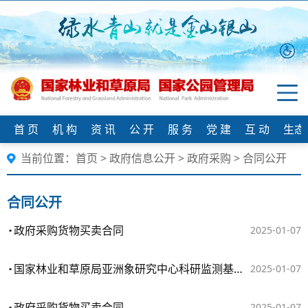
首 页
机 构
资 讯
公 开
服 务
党 建
互 动
生态
当前位置：
首页
>
政府信息公开
>
政府采购
>
合同公开
合同公开
政府采购货物买卖合同
2025-01-07
国家林业和草原局亚洲象研究中心科研监测基础设施建设项目--信息化建设采购合同
2025-01-07
政府采购货物买卖合同
2025-01-07