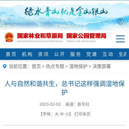
首 页
机 构
资 讯
公 开
服 务
党 建
互 动
生态
当前位置：
首页
>
热点专题
>
湿地保护
>
决策部署
人与自然和谐共生，总书记这样强调湿地保
护
2023-02-02 来源：新华社
【字体：
大
中
小
】
打印本页