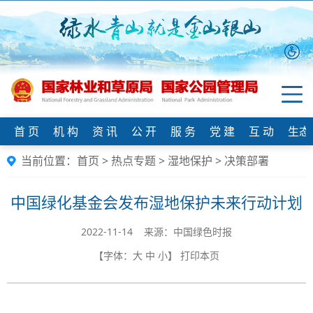
首 页
机 构
资 讯
公 开
服 务
党 建
互 动
生态
当前位置：
首页
>
热点专题
>
湿地保护
>
决策部署
中国绿化基金会发布湿地保护未来行动计划
2022-11-14 来源：中国绿色时报
【字体：
大
中
小
】
打印本页