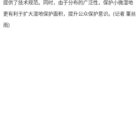
提供了技术规范。同时，由于分布的广泛性，保护小微湿地
更有利于扩大湿地保护面积，提升公众保护意识。(记者 董丝
雨)
快速入口
中国政府网
中央网信办
自然资源部
应急管理部
人民网
新华网
熊猫频道
秘境之眼
Mobile
|
Desktop