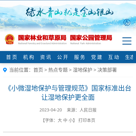
首 页
机 构
资 讯
公 开
服 务
党 建
互 动
生态
当前位置：
首页
>
热点专题
>
湿地保护
>
决策部署
《小微湿地保护与管理规范》国家标准出台
让湿地保护更全面
2023-04-20 来源：人民日报
【字体：
大
中
小
】
打印本页