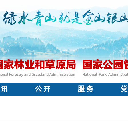
 讯
公 开
服 务
党