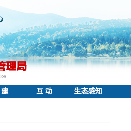
 建
互 动
生态感知