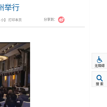
州举行
分享到：
小
】
打印本页
无障碍
搜 索