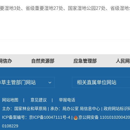
湿地3处、省级重要湿地27处、国家湿地公园27处、省级湿地公园
网信办
自然资源部
应急管理部
人民网
林草主管部门网站
相关直属单位网站
网站地图
|
意见建议
|
举报电话
主办：国家林业和草原局 | 承办：局办公室 局信息中心 | 政府网站标识码：
ICP备案编号：京ICP备10047111号-4
|
京公网安备 110101020042
0108229