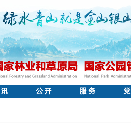
 讯
公 开
服 务
党