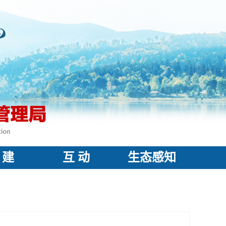
 建
互 动
生态感知