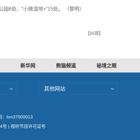
6处、“小微湿地+”15处。 （黎明）
【纠错】
新华网
熊猫频道
秘境之眼
其他网站
bm37000013
04号
| 视听节目许可证号