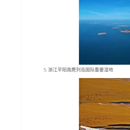
5. 浙江平阳南麂列岛国际重要湿地