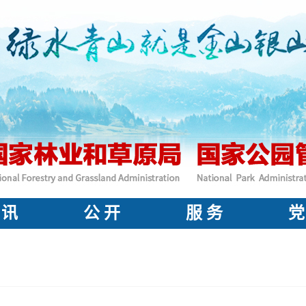
 讯
公 开
服 务
党