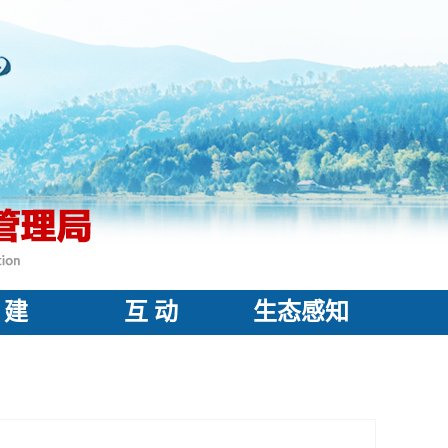
 建
互 动
生态感知