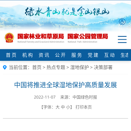
首 页
机 构
资 讯
公 开
服 务
党 建
互 动
生态
当前位置：
首页
>
热点专题
>
湿地保护
>
决策部署
中国将推进全球湿地保护高质量发展
2022-11-07 来源：中国绿色时报
【字体：
大
中
小
】
打印本页