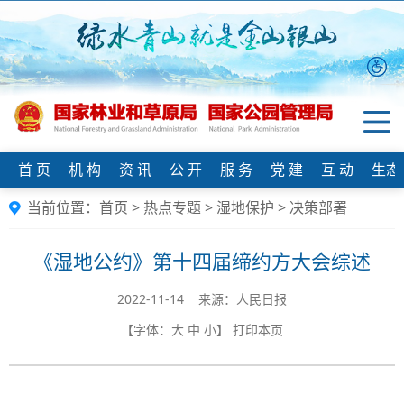
首 页
机 构
资 讯
公 开
服 务
党 建
互 动
生态
当前位置：
首页
>
热点专题
>
湿地保护
>
决策部署
《湿地公约》第十四届缔约方大会综述
2022-11-14 来源：人民日报
【字体：
大
中
小
】
打印本页