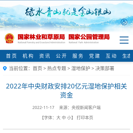
首 页
机 构
资 讯
公 开
服 务
党 建
互 动
生态
当前位置：
首页
>
热点专题
>
湿地保护
>
决策部署
2022年中央财政安排20亿元湿地保护相关
资金
2022-11-17 来源：央视新闻客户端
【字体：
大
中
小
】
打印本页