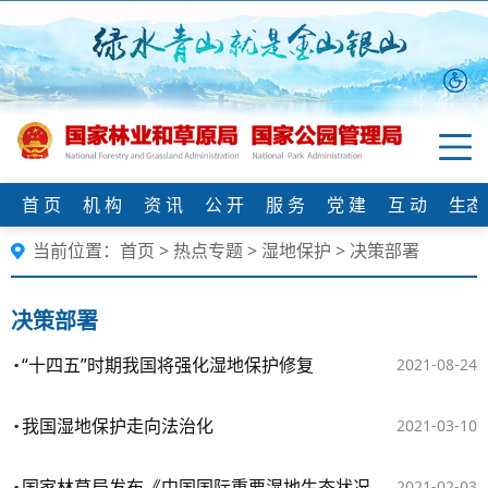
首 页
机 构
资 讯
公 开
服 务
党 建
互 动
生态
当前位置：
首页
>
热点专题
>
湿地保护
>
决策部署
决策部署
“十四五”时期我国将强化湿地保护修复
2021-08-24
我国湿地保护走向法治化
2021-03-10
国家林草局发布《中国国际重要湿地生态状况》白皮书
2021-02-03