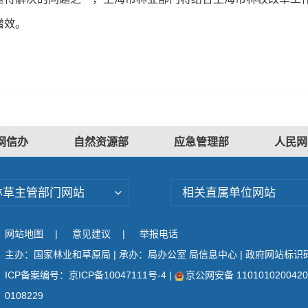
增效。
网信办
自然资源部
应急管理部
人民网
林草主管部门网站
相关直属单位网站
网站地图
|
意见建议
|
举报电话
主办：国家林业和草原局 | 承办：局办公室 局信息中心 | 政府网站标识码：
ICP备案编号：京ICP备10047111号-4
|
京公网安备 110101020042
0108229