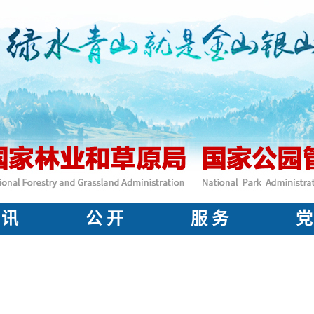
 讯
公 开
服 务
党