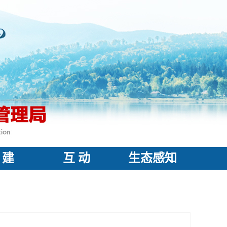
 建
互 动
生态感知