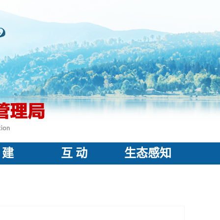
 建
互 动
生态感知