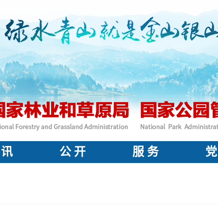
 讯
公 开
服 务
党